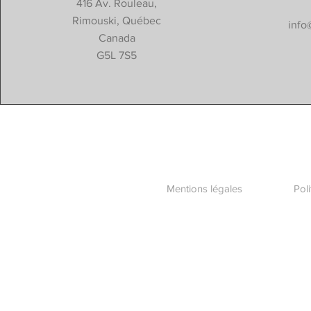
416 Av. Rouleau,
Rimouski, Québec
info
Canada
G5L 7S5
Mentions légales
Pol