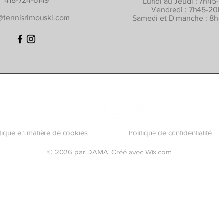
418-724-6149
Lundi au Jeudi : 7h45
Vendredi : 7h45-2
@tennisrimouski.com
Samedi et Dimanche : 8
itique en matière de cookies
Politique de confidentialité
© 2026 par DAMA. Créé avec
Wix.com