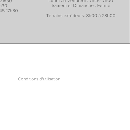
Lundi au Vendredi : 7h45-17h00
-21h30
Samedi et Dimanche : Fermé
0h30
h45-17h30
Terrains extérieurs: 8h00 à 23h00
Conditions d'utilisation